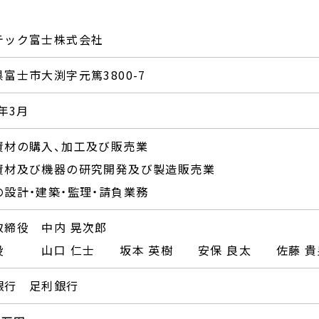
テック富士株式会社
富士市大渕字元篤3800-7
2年3月
資材の購入、加工及び販売業
資材及び機器の研究開発及び製造販売業
の設計・建築・監理・請負業務
取締役 中内 晃次郎
役 山口 仁士 坂本 英樹 安保 良太 佐藤 貴
銀行 足利銀行